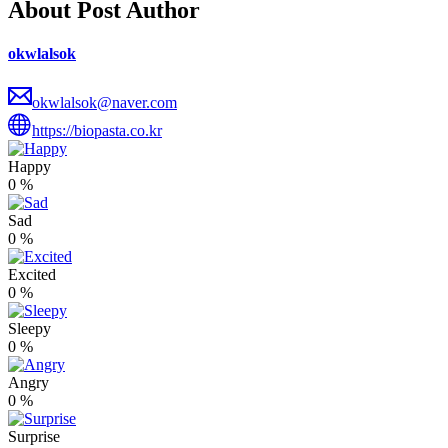
About Post Author
okwlalsok
okwlalsok@naver.com
https://biopasta.co.kr
Happy
0
%
Sad
0
%
Excited
0
%
Sleepy
0
%
Angry
0
%
Surprise