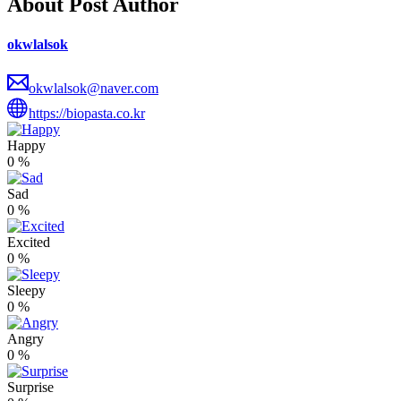
About Post Author
okwlalsok
okwlalsok@naver.com
https://biopasta.co.kr
Happy
0
%
Sad
0
%
Excited
0
%
Sleepy
0
%
Angry
0
%
Surprise