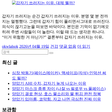
갑자기 쓰러지는 순간 갑자기 쓰러지는 이유. 분명 몇 분 전까
지는 멀쩡했다. 그런데 갑자기 힘이 풀리면서그대로 쓰러진다.
의식이 끊기고눈을 떠보면 바닥이다. 본인은 기억이 없기에오
히려 주변 사람들이 더 놀란다. 이럴 때 드는 생각은 하나다.
“이거 위험한 거 아닌가?” 결론부터 갑자기 쓰러지는 이유,
okwlalsok
2026년 04월 19일
건강
댓글 없음
더 읽기
최신 글
심장 박동기(페이스메이커), 맥세이프(자석)·인덕션 써
도 될까?
양압기 AHI 수치, 갑자기 높게 나오는 이유
양압기 마스크 종류 차이 (나잘 vs 필로우 vs 풀페이스)
양압기 결로 현상, 호스 물소리와 물 튀김 완전 정복
양압기 입마름, 코막힘. 자고 나면 극심한 진짜 이유
보관함