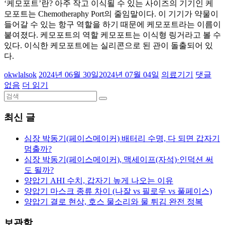
‘케모포트’란? 아주 작고 이식될 수 있는 사이즈의 기기인 케
모포트는 Chemotheraphy Port의 줄임말이다. 이 기기가 약물이
들어갈 수 있는 항구 역할을 하기 때문에 케모포트라는 이름이
붙여졌다. 케모포트의 역할 케모포트는 이식형 링거라고 볼 수
있다. 이식한 케모포트에는 실리콘으로 된 관이 돌출되어 있
다.
okwlalsok
2024년 06월 30일
2024년 07월 04일
의료기기
댓글
없음
더 읽기
최신 글
심장 박동기(페이스메이커) 배터리 수명, 다 되면 갑자기
멈출까?
심장 박동기(페이스메이커), 맥세이프(자석)·인덕션 써
도 될까?
양압기 AHI 수치, 갑자기 높게 나오는 이유
양압기 마스크 종류 차이 (나잘 vs 필로우 vs 풀페이스)
양압기 결로 현상, 호스 물소리와 물 튀김 완전 정복
보관함