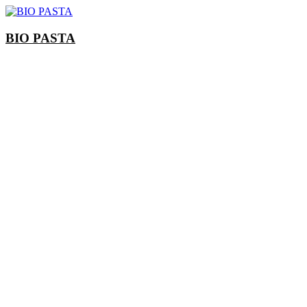
Skip
to
content
BIO PASTA