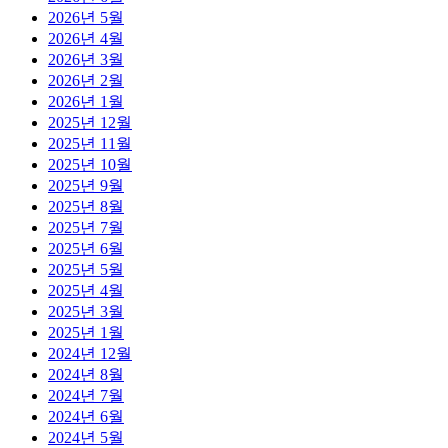
2026년 5월
2026년 4월
2026년 3월
2026년 2월
2026년 1월
2025년 12월
2025년 11월
2025년 10월
2025년 9월
2025년 8월
2025년 7월
2025년 6월
2025년 5월
2025년 4월
2025년 3월
2025년 1월
2024년 12월
2024년 8월
2024년 7월
2024년 6월
2024년 5월